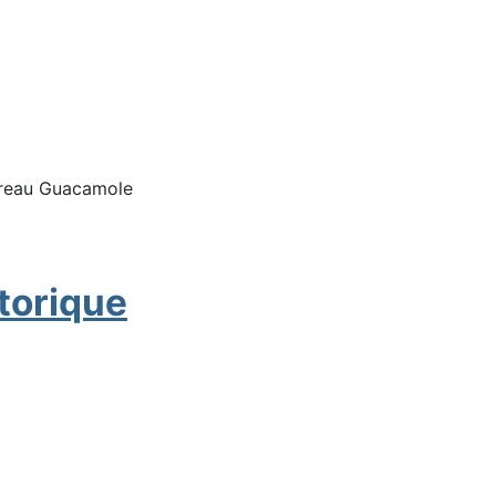
e trouvé sur le bureau distant.
bureau Guacamole
torique