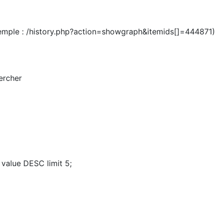
xemple : /history.php?action=showgraph&itemids[]=444871)
ercher
 value DESC limit 5;